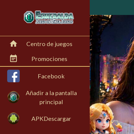
menu
home
Centro de juegos
event_note
Promociones
Facebook
Añadir a la pantalla
principal
APKDescargar