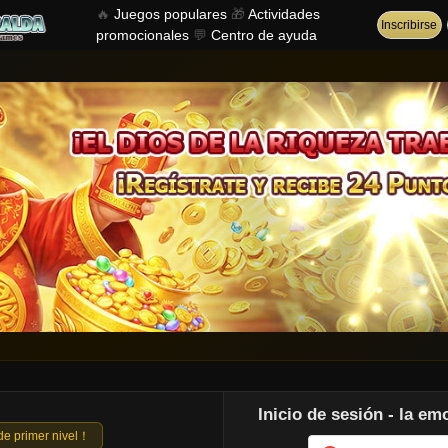
🔥
Juegos populares
🎁
Actividades
Inscribirse
promocionales
💬
Centro de ayuda
Inicio de sesión - la e
de primer nivel！