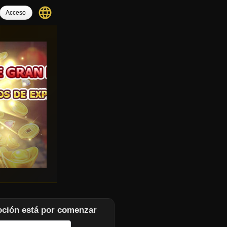
language
Acceso
moción está por comenzar