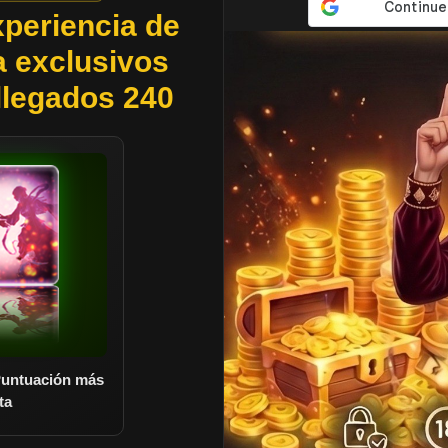
periencia de
 exclusivos
llegados 240
Puntuación más
Frutas • Puntuación más alta
ta