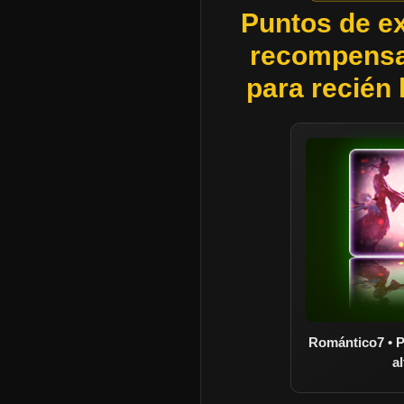
Puntos de ex
recompensa
para recién 
Dragonworld • Puntuación
Romántico7 • 
más alta
al